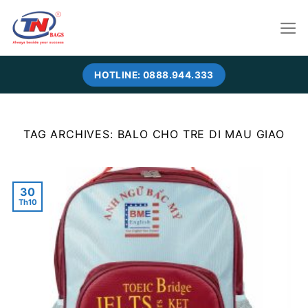
Skip
to
content
HOTLINE: 0888.944.333
TAG ARCHIVES:
BALO CHO TRE DI MAU GIAO
30
Th10