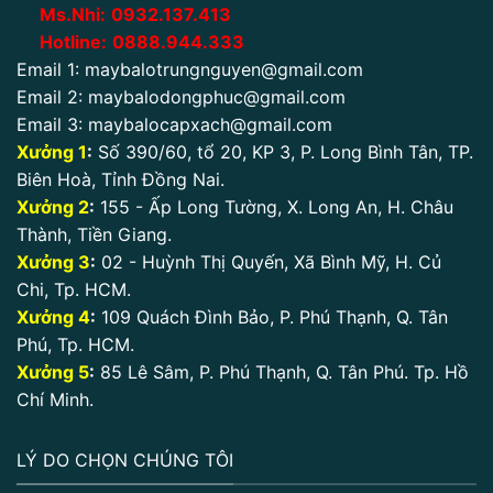
Ms.Nhi:
0932.137.413
Hotline:
0888.944.333
Email 1:
maybalotrungnguyen@gmail.com
Email 2:
maybalodongphuc@gmail.com
Email 3:
maybalocapxach@gmail.com
Xưởng 1
:
Số 390/60, tổ 20, KP 3, P. Long Bình Tân, TP.
Biên Hoà, Tỉnh Đồng Nai.
Xưởng 2
:
155 - Ấp Long Tường, X. Long An, H. Châu
Thành, Tiền Giang.
Xưởng 3
:
02 - Huỳnh Thị Quyến, Xã Bình Mỹ, H. Củ
Chi, Tp. HCM.
Xưởng 4
:
109 Quách Đình Bảo, P. Phú Thạnh, Q. Tân
Phú, Tp. HCM.
Xưởng 5
:
85 Lê Sâm, P. Phú Thạnh, Q. Tân Phú. Tp. Hồ
Chí Minh.
LÝ DO CHỌN CHÚNG TÔI