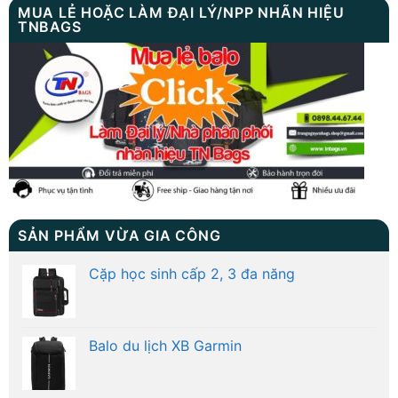
MUA LẺ HOẶC LÀM ĐẠI LÝ/NPP NHÃN HIỆU
TNBAGS
SẢN PHẨM VỪA GIA CÔNG
Cặp học sinh cấp 2, 3 đa năng
Balo du lịch XB Garmin