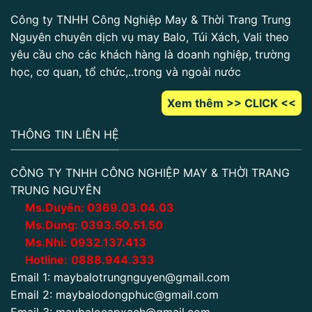
Công ty TNHH Công Nghiệp May & Thời Trang Trung
Nguyên chuyên dịch vụ may Balo, Túi Xách, Vali theo
yêu cầu cho các khách hàng là doanh nghiệp, trường
học, cơ quan, tổ chức,..trong và ngoài nước
Xem thêm >> CLICK <<
THÔNG TIN LIÊN HỆ
CÔNG TY TNHH CÔNG NGHIỆP MAY & THỜI TRANG
TRUNG NGUYÊN
Ms.Duyên:
0
369.03.04.03
Ms.Dung:
0393.50.51.50
Ms.Nhi:
0932.137.413
Hotline:
0888.944.333
Email 1:
maybalotrungnguyen@gmail.com
Email 2:
maybalodongphuc@gmail.com
Email 3:
maybalocapxach@gmail.com