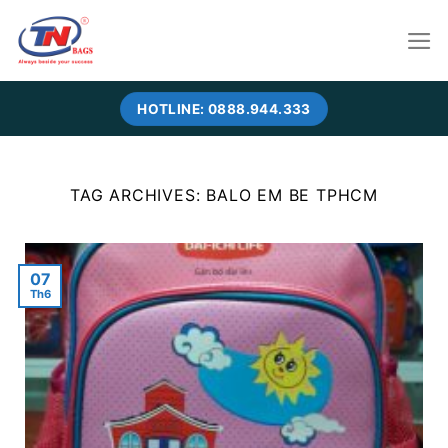
Skip
to
content
HOTLINE: 0888.944.333
TAG ARCHIVES:
BALO EM BE TPHCM
07
Th6