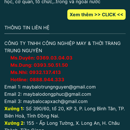
học, cơ quan, tổ chức,..trong và ngoài nước
Xem thêm >> CLICK <<
THÔNG TIN LIÊN HỆ
CÔNG TY TNHH CÔNG NGHIỆP MAY & THỜI TRANG
TRUNG NGUYÊN
Ms.Duyên:
0
369.03.04.03
Ms.Dung:
0393.50.51.50
Ms.Nhi:
0932.137.413
Hotline:
0888.944.333
Email 1:
maybalotrungnguyen@gmail.com
Email 2:
maybalodongphuc@gmail.com
Email 3:
maybalocapxach@gmail.com
Xưởng 1
:
Số 390/60, tổ 20, KP 3, P. Long Bình Tân, TP.
Biên Hoà, Tỉnh Đồng Nai.
Xưởng 2
:
155 - Ấp Long Tường, X. Long An, H. Châu