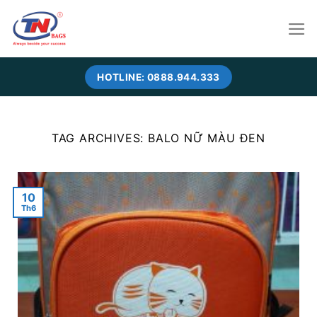
Skip
to
content
HOTLINE: 0888.944.333
TAG ARCHIVES:
BALO NỮ MÀU ĐEN
10
Th6