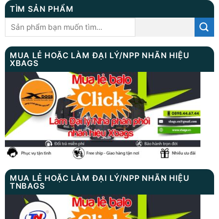
TÌM SẢN PHẨM
Tìm
kiếm:
MUA LẺ HOẶC LÀM ĐẠI LÝ/NPP NHÃN HIỆU
XBAGS
MUA LẺ HOẶC LÀM ĐẠI LÝ/NPP NHÃN HIỆU
TNBAGS