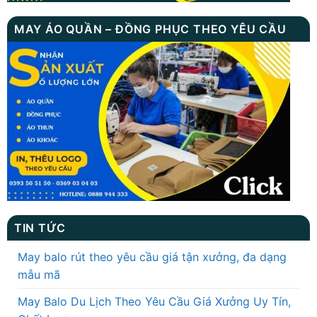
MAY ÁO QUẦN – ĐỒNG PHỤC THEO YÊU CẦU
TIN TỨC
May balo rút theo yêu cầu giá tận xưởng, đa dạng
mẫu mã
May Balo Du Lịch Theo Yêu Cầu Giá Xưởng Uy Tín,