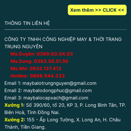
Xem thêm >> CLICK <<
THÔNG TIN LIÊN HỆ
CÔNG TY TNHH CÔNG NGHIỆP MAY & THỜI TRANG
TRUNG NGUYÊN
Ms.Duyên:
0
369.03.04.03
Ms.Dung:
0393.50.51.50
Ms.Nhi:
0932.137.413
Hotline:
0888.944.333
Email 1:
maybalotrungnguyen@gmail.com
Email 2:
maybalodongphuc@gmail.com
Email 3:
maybalocapxach@gmail.com
Xưởng 1
:
Số 390/60, tổ 20, KP 3, P. Long Bình Tân, TP.
Biên Hoà, Tỉnh Đồng Nai.
Xưởng 2
:
155 - Ấp Long Tường, X. Long An, H. Châu
Thành, Tiền Giang.