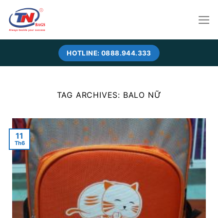
Skip
to
content
HOTLINE: 0888.944.333
TAG ARCHIVES:
BALO NỮ
11
Th6