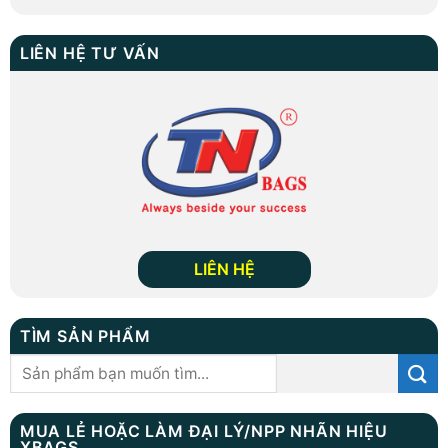
LIÊN HỆ TƯ VẤN
LIÊN HỆ
TÌM SẢN PHẨM
Tìm
kiếm:
MUA LẺ HOẶC LÀM ĐẠI LÝ/NPP NHÃN HIỆU
XBAGS