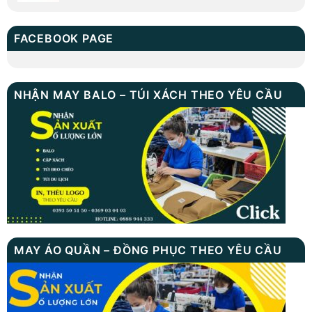
FACEBOOK PAGE
NHẬN MAY BALO – TÚI XÁCH THEO YÊU CẦU
MAY ÁO QUẦN – ĐỒNG PHỤC THEO YÊU CẦU