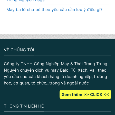
May ba lô cho bé theo yêu cầu cần lưu ý điều gì?
VỀ CHÚNG TÔI
Công ty TNHH Công Nghiệp May & Thời Trang Trung
Nguyên chuyên dịch vụ may Balo, Túi Xách, Vali theo
yêu cầu cho các khách hàng là doanh nghiệp, trường
học, cơ quan, tổ chức,..trong và ngoài nước
Xem thêm >> CLICK <<
THÔNG TIN LIÊN HỆ