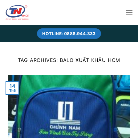
Skip
to
content
HOTLINE: 0888.944.333
TAG ARCHIVES:
BALO XUẤT KHẨU HCM
14
Th6