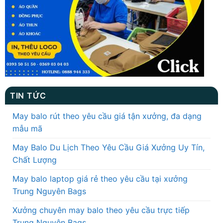
TIN TỨC
May balo rút theo yêu cầu giá tận xưởng, đa dạng
mẫu mã
May Balo Du Lịch Theo Yêu Cầu Giá Xưởng Uy Tín,
Chất Lượng
May balo laptop giá rẻ theo yêu cầu tại xưởng
Trung Nguyên Bags
Xưởng chuyên may balo theo yêu cầu trực tiếp
Trung Nguyên Bags