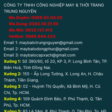
CÔNG TY TNHH CÔNG NGHIỆP MAY & THỜI TRANG
TRUNG NGUYÊN
Ms.Duyên:
0
369.03.04.03
Ms.Dung:
0393.50.51.50
Ms.Nhi:
0932.137.413
Hotline:
0888.944.333
Email 1:
maybalotrungnguyen@gmail.com
Email 2:
maybalodongphuc@gmail.com
Email 3:
maybalocapxach@gmail.com
Xưởng 1
:
Số 390/60, tổ 20, KP 3, P. Long Bình Tân, TP.
Biên Hoà, Tỉnh Đồng Nai.
Xưởng 2
:
155 - Ấp Long Tường, X. Long An, H. Châu
Thành, Tiền Giang.
Xưởng 3
:
02 - Huỳnh Thị Quyến, Xã Bình Mỹ, H. Củ
Chi, Tp. HCM.
Xưởng 4
:
109 Quách Đình Bảo, P. Phú Thạnh, Q. Tân
Phú, Tp. HCM.
Xưởng 5
:
85 Lê Sâm, P. Phú Thạnh, Q. Tân Phú. Tp. Hồ