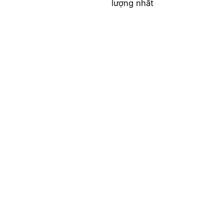
lượng nhất
xuất