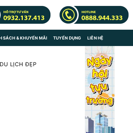
H SÁCH & KHUYẾN MÃI
TUYỂN DỤNG
LIÊN HỆ
DU LỊCH ĐẸP