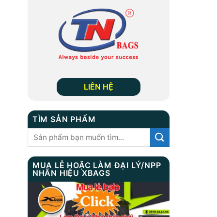
LIÊN HỆ
TÌM SẢN PHẨM
Tìm
kiếm:
MUA LẺ HOẶC LÀM ĐẠI LÝ/NPP
NHÃN HIỆU XBAGS