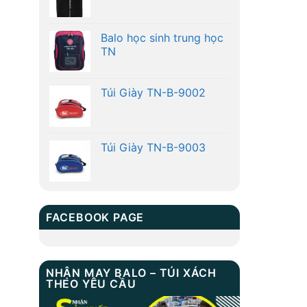
Balo học sinh trung học
TN
Túi Giày TN-B-9002
Túi Giày TN-B-9003
FACEBOOK PAGE
NHẬN MAY BALO – TÚI XÁCH
THEO YÊU CẦU