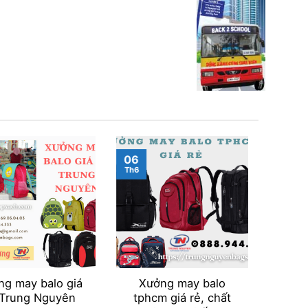
06
30
Th6
Th5
ng may balo giá
Xưởng may balo
Côn
 Trung Nguyên
tphcm giá rẻ, chất
xác