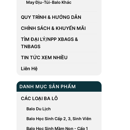
May Địu-Túi-Balo Khác
QUY TRÌNH & HƯỚNG DẪN
CHÍNH SÁCH & KHUYẾN MÃI
TÌM ĐẠI LÝ/NPP XBAGS &
TNBAGS
TIN TỨC XEM NHIỀU
Liên Hệ
DANH MỤC SẢN PHẨM
CÁC LOẠI BA LÔ
Balo Du Lịch
Balo Học Sinh Cấp 2, 3, Sinh Viên
Balo Học Sinh Mầm Non - Cấp 1