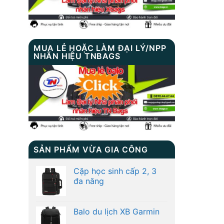
MUA LẺ HOẶC LÀM ĐẠI LÝ/NPP
NHÃN HIỆU TNBAGS
SẢN PHẨM VỪA GIA CÔNG
Cặp học sinh cấp 2, 3
đa năng
Balo du lịch XB Garmin