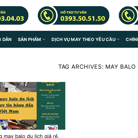
G DẪN
SẢN PHẨM
DỊCH VỤ MAY THEO YÊU CẦU
CHÍN
TAG ARCHIVES:
MAY BALO 
 may balo du lịch giá rẻ,