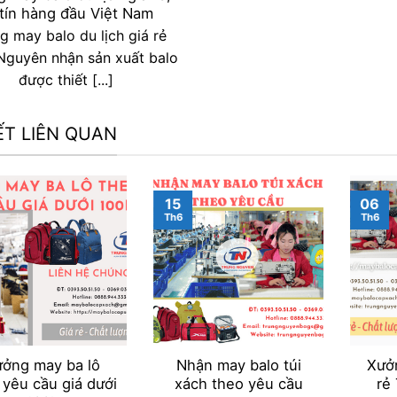
 tín hàng đầu Việt Nam
 may balo du lịch giá rẻ
Nguyên nhận sản xuất balo
được thiết [...]
IẾT LIÊN QUAN
15
06
Th6
Th6
ởng may ba lô
Nhận may balo túi
Xưở
 yêu cầu giá dưới
xách theo yêu cầu
rẻ