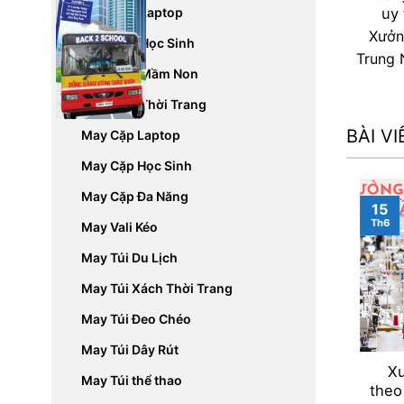
May Balo Laptop
uy
Xưởng
May Balo Học Sinh
Trung 
May Balo Mầm Non
May Balo Thời Trang
BÀI V
May Cặp Laptop
May Cặp Học Sinh
May Cặp Đa Năng
15
Th6
May Vali Kéo
May Túi Du Lịch
May Túi Xách Thời Trang
May Túi Đeo Chéo
May Túi Dây Rút
Xư
May Túi thể thao
theo