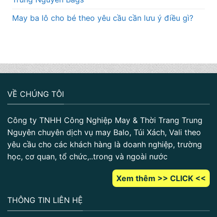
May ba lô cho bé theo yêu cầu cần lưu ý điều gì?
VỀ CHÚNG TÔI
Công ty TNHH Công Nghiệp May & Thời Trang Trung
Nguyên chuyên dịch vụ may Balo, Túi Xách, Vali theo
yêu cầu cho các khách hàng là doanh nghiệp, trường
học, cơ quan, tổ chức,..trong và ngoài nước
Xem thêm >> CLICK <<
THÔNG TIN LIÊN HỆ