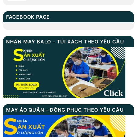
FACEBOOK PAGE
NHẬN MAY BALO – TÚI XÁCH THEO YÊU CẦU
MAY ÁO QUẦN – ĐỒNG PHỤC THEO YÊU CẦU