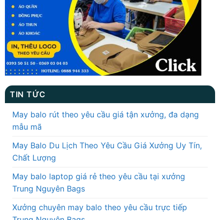
TIN TỨC
May balo rút theo yêu cầu giá tận xưởng, đa dạng
mẫu mã
May Balo Du Lịch Theo Yêu Cầu Giá Xưởng Uy Tín,
Chất Lượng
May balo laptop giá rẻ theo yêu cầu tại xưởng
Trung Nguyên Bags
Xưởng chuyên may balo theo yêu cầu trực tiếp
Trung Nguyên Bags