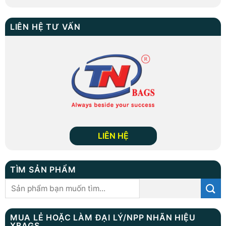
LIÊN HỆ TƯ VẤN
LIÊN HỆ
TÌM SẢN PHẨM
Tìm
kiếm:
MUA LẺ HOẶC LÀM ĐẠI LÝ/NPP NHÃN HIỆU
XBAGS