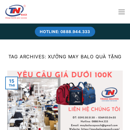
Skip
to
content
HOTLINE: 0888.944.333
TAG ARCHIVES:
XƯỞNG MAY BALO QUÀ TẶNG
15
Th6