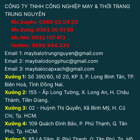
CÔNG TY TNHH CÔNG NGHIỆP MAY & THỜI TRANG
TRUNG NGUYÊN
Ms.Duyên:
0
369.03.04.03
Ms.Dung:
0393.50.51.50
Ms.Nhi:
0932.137.413
Hotline:
0888.944.333
Email 1:
maybalotrungnguyen@gmail.com
Email 2:
maybalodongphuc@gmail.com
Email 3:
maybalocapxach@gmail.com
Xưởng 1
:
Số 390/60, tổ 20, KP 3, P. Long Bình Tân, TP.
Biên Hoà, Tỉnh Đồng Nai.
Xưởng 2
:
155 - Ấp Long Tường, X. Long An, H. Châu
Thành, Tiền Giang.
Xưởng 3
:
02 - Huỳnh Thị Quyến, Xã Bình Mỹ, H. Củ
Chi, Tp. HCM.
Xưởng 4
:
109 Quách Đình Bảo, P. Phú Thạnh, Q. Tân
Phú, Tp. HCM.
Xưởng 5
:
85 Lê Sâm, P. Phú Thạnh, Q. Tân Phú. Tp. Hồ