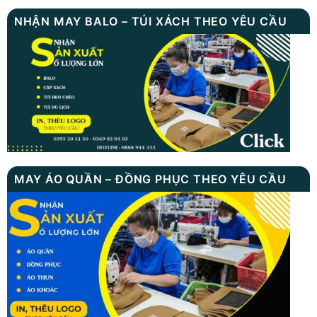
NHẬN MAY BALO – TÚI XÁCH THEO YÊU CẦU
MAY ÁO QUẦN – ĐỒNG PHỤC THEO YÊU CẦU