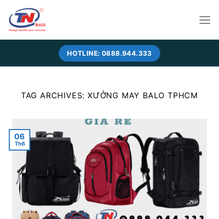
Skip
to
content
HOTLINE: 0888.944.333
TAG ARCHIVES:
XƯỞNG MAY BALO TPHCM
06
Th6