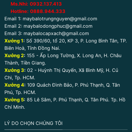
Ms.Nhi:
0932.137.413
Hotline:
0888.944.333
Email 1:
maybalotrungnguyen@gmail.com
Email 2:
maybalodongphuc@gmail.com
Email 3:
maybalocapxach@gmail.com
Xưởng 1
:
Số 390/60, tổ 20, KP 3, P. Long Bình Tân, TP.
Biên Hoà, Tỉnh Đồng Nai.
Xưởng 2
:
155 - Ấp Long Tường, X. Long An, H. Châu
Thành, Tiền Giang.
Xưởng 3
:
02 - Huỳnh Thị Quyến, Xã Bình Mỹ, H. Củ
Chi, Tp. HCM.
Xưởng 4
:
109 Quách Đình Bảo, P. Phú Thạnh, Q. Tân
Phú, Tp. HCM.
Xưởng 5
:
85 Lê Sâm, P. Phú Thạnh, Q. Tân Phú. Tp. Hồ
Chí Minh.
LÝ DO CHỌN CHÚNG TÔI