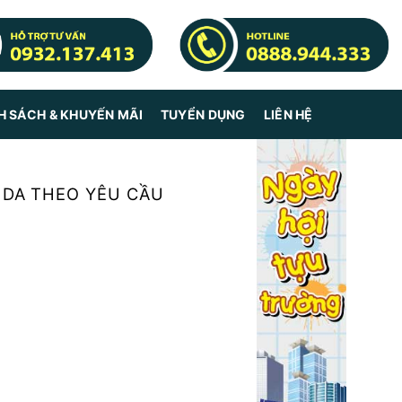
H SÁCH & KHUYẾN MÃI
TUYỂN DỤNG
LIÊN HỆ
 DA THEO YÊU CẦU