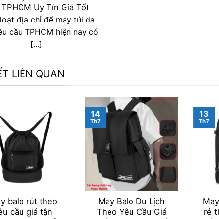
 TPHCM Uy Tín Giá Tốt
loạt địa chỉ để may túi da
êu cầu TPHCM hiện nay có
[...]
IẾT LIÊN QUAN
14
13
Th7
Th7
y balo rút theo
May Balo Du Lịch
May 
êu cầu giá tận
Theo Yêu Cầu Giá
rẻ 