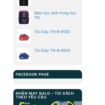
Balo học sinh trung học
TN
Túi Giày TN-B-9002
Túi Giày TN-B-9003
FACEBOOK PAGE
NHẬN MAY BALO – TÚI XÁCH
THEO YÊU CẦU