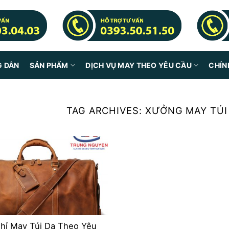
G DẪN
SẢN PHẨM
DỊCH VỤ MAY THEO YÊU CẦU
CHÍN
TAG ARCHIVES:
XƯỞNG MAY TÚI
Chỉ May Túi Da Theo Yêu