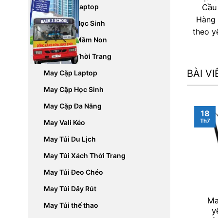
May Balo Laptop
Cầu
Hàng 
May Balo Học Sinh
theo y
May Balo Mầm Non
May Balo Thời Trang
BÀI V
May Cặp Laptop
May Cặp Học Sinh
May Cặp Đa Năng
18
Th7
May Vali Kéo
May Túi Du Lịch
May Túi Xách Thời Trang
May Túi Đeo Chéo
May Túi Dây Rút
Ma
May Túi thể thao
y