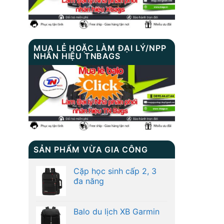
MUA LẺ HOẶC LÀM ĐẠI LÝ/NPP
NHÃN HIỆU TNBAGS
SẢN PHẨM VỪA GIA CÔNG
Cặp học sinh cấp 2, 3
đa năng
Balo du lịch XB Garmin