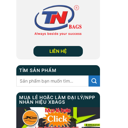
LIÊN HỆ
TÌM SẢN PHẨM
Tìm
kiếm:
MUA LẺ HOẶC LÀM ĐẠI LÝ/NPP
NHÃN HIỆU XBAGS