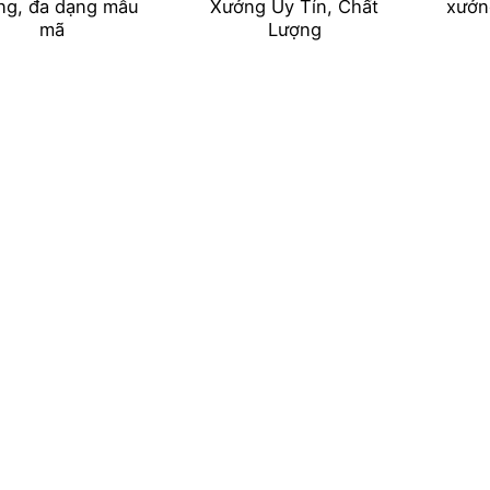
ng, đa dạng mẫu
Xưởng Uy Tín, Chất
xưởn
mã
Lượng