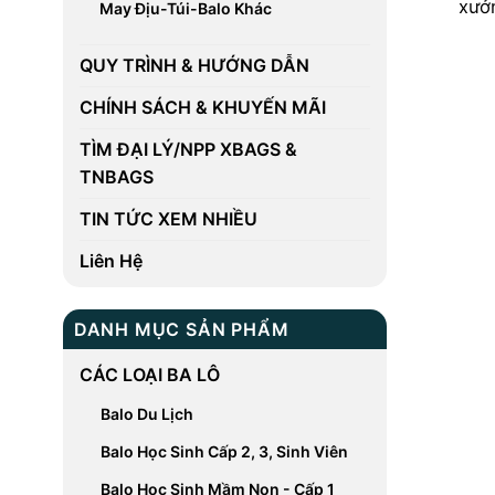
xưở
May Địu-Túi-Balo Khác
QUY TRÌNH & HƯỚNG DẪN
CHÍNH SÁCH & KHUYẾN MÃI
TÌM ĐẠI LÝ/NPP XBAGS &
TNBAGS
TIN TỨC XEM NHIỀU
Liên Hệ
DANH MỤC SẢN PHẨM
CÁC LOẠI BA LÔ
Balo Du Lịch
Balo Học Sinh Cấp 2, 3, Sinh Viên
Balo Học Sinh Mầm Non - Cấp 1