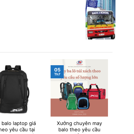
05
05
Th7
Th7
balo laptop giá
Xưởng chuyên may
May
theo yêu cầu tại
balo theo yêu cầu
theo 