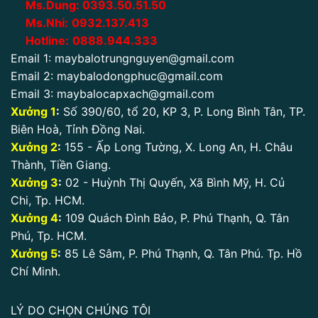
Ms.Dung:
0393.50.51.50
Ms.Nhi:
0932.137.413
Hotline:
0888.944.333
Email 1:
maybalotrungnguyen@gmail.com
Email 2:
maybalodongphuc@gmail.com
Email 3:
maybalocapxach@gmail.com
Xưởng 1
:
Số 390/60, tổ 20, KP 3, P. Long Bình Tân, TP.
Biên Hoà, Tỉnh Đồng Nai.
Xưởng 2
:
155 - Ấp Long Tường, X. Long An, H. Châu
Thành, Tiền Giang.
Xưởng 3
:
02 - Huỳnh Thị Quyến, Xã Bình Mỹ, H. Củ
Chi, Tp. HCM.
Xưởng 4
:
109 Quách Đình Bảo, P. Phú Thạnh, Q. Tân
Phú, Tp. HCM.
Xưởng 5
:
85 Lê Sâm, P. Phú Thạnh, Q. Tân Phú. Tp. Hồ
Chí Minh.
LÝ DO CHỌN CHÚNG TÔI