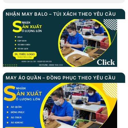
NHẬN MAY BALO – TÚI XÁCH THEO YÊU CẦU
MAY ÁO QUẦN – ĐỒNG PHỤC THEO YÊU CẦU