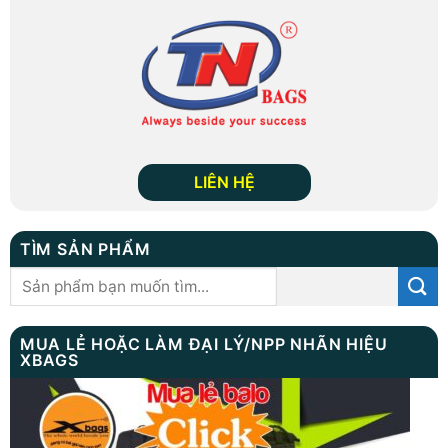
LIÊN HỆ
TÌM SẢN PHẨM
Tìm
kiếm:
MUA LẺ HOẶC LÀM ĐẠI LÝ/NPP NHÃN HIỆU
XBAGS