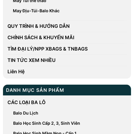
May Túi thể thao
May Địu-Túi-Balo Khác
QUY TRÌNH & HƯỚNG DẪN
CHÍNH SÁCH & KHUYẾN MÃI
TÌM ĐẠI LÝ/NPP XBAGS & TNBAGS
TIN TỨC XEM NHIỀU
Liên Hệ
DANH MỤC SẢN PHẨM
CÁC LOẠI BA LÔ
Balo Du Lịch
Balo Học Sinh Cấp 2, 3, Sinh Viên
Balo Học Sinh Mầm Non - Cấp 1