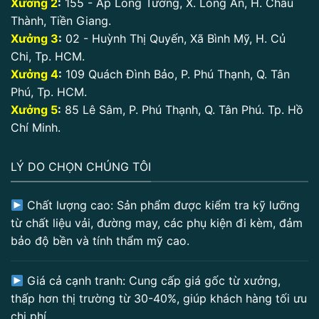
Xưởng 2
:
155 - Ấp Long Tường, X. Long An, H. Châu
Thành, Tiền Giang.
Xưởng 3
:
02 - Huỳnh Thị Quyến, Xã Bình Mỹ, H. Củ
Chi, Tp. HCM.
Xưởng 4
:
109 Quách Đình Bảo, P. Phú Thạnh, Q. Tân
Phú, Tp. HCM.
Xưởng 5
:
85 Lê Sâm, P. Phú Thạnh, Q. Tân Phú. Tp. Hồ
Chí Minh.
LÝ DO CHỌN CHÚNG TÔI
Chất lượng cao: Sản phẩm được kiểm tra kỹ lưỡng
từ chất liệu vải, đường may, các phụ kiện đi kèm, đảm
bảo độ bền và tính thẩm mỹ cao.
Giá cả cạnh tranh: Cung cấp giá gốc từ xưởng,
thấp hơn thị trường từ 30-40%, giúp khách hàng tối ưu
chi phí.