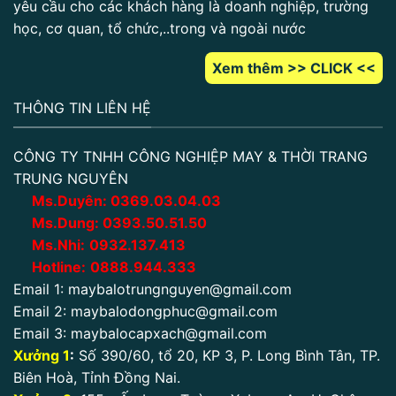
yêu cầu cho các khách hàng là doanh nghiệp, trường
học, cơ quan, tổ chức,..trong và ngoài nước
Xem thêm >> CLICK <<
THÔNG TIN LIÊN HỆ
CÔNG TY TNHH CÔNG NGHIỆP MAY & THỜI TRANG
TRUNG NGUYÊN
Ms.Duyên:
0
369.03.04.03
Ms.Dung:
0393.50.51.50
Ms.Nhi:
0932.137.413
Hotline:
0888.944.333
Email 1:
maybalotrungnguyen@gmail.com
Email 2:
maybalodongphuc@gmail.com
Email 3:
maybalocapxach@gmail.com
Xưởng 1
:
Số 390/60, tổ 20, KP 3, P. Long Bình Tân, TP.
Biên Hoà, Tỉnh Đồng Nai.