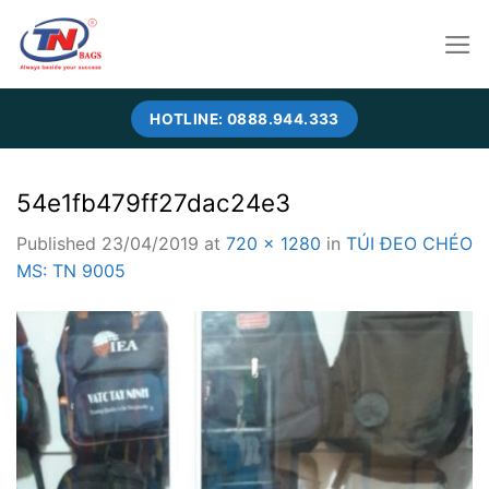
Skip
to
content
HOTLINE: 0888.944.333
54e1fb479ff27dac24e3
Published
23/04/2019
at
720 × 1280
in
TÚI ĐEO CHÉO
MS: TN 9005