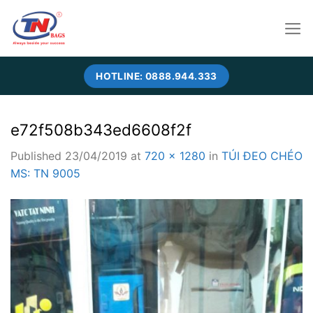
Skip
to
content
HOTLINE: 0888.944.333
e72f508b343ed6608f2f
Published
23/04/2019
at
720 × 1280
in
TÚI ĐEO CHÉO
MS: TN 9005