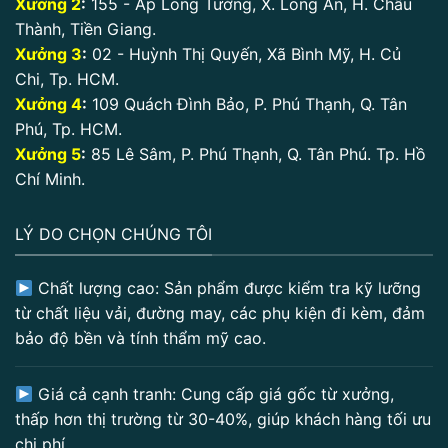
Xưởng 2
:
155 - Ấp Long Tường, X. Long An, H. Châu
Thành, Tiền Giang.
Xưởng 3
:
02 - Huỳnh Thị Quyến, Xã Bình Mỹ, H. Củ
Chi, Tp. HCM.
Xưởng 4
:
109 Quách Đình Bảo, P. Phú Thạnh, Q. Tân
Phú, Tp. HCM.
Xưởng 5
:
85 Lê Sâm, P. Phú Thạnh, Q. Tân Phú. Tp. Hồ
Chí Minh.
LÝ DO CHỌN CHÚNG TÔI
Chất lượng cao: Sản phẩm được kiểm tra kỹ lưỡng
từ chất liệu vải, đường may, các phụ kiện đi kèm, đảm
bảo độ bền và tính thẩm mỹ cao.
Giá cả cạnh tranh: Cung cấp giá gốc từ xưởng,
thấp hơn thị trường từ 30-40%, giúp khách hàng tối ưu
chi phí.