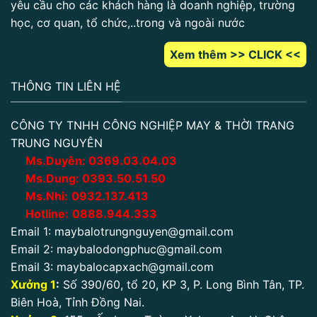
yêu cầu cho các khách hàng là doanh nghiệp, trường
học, cơ quan, tổ chức,..trong và ngoài nước
Xem thêm >> CLICK <<
THÔNG TIN LIÊN HỆ
CÔNG TY TNHH CÔNG NGHIỆP MAY & THỜI TRANG
TRUNG NGUYÊN
Ms.Duyên:
0
369.03.04.03
Ms.Dung:
0393.50.51.50
Ms.Nhi:
0932.137.413
Hotline:
0888.944.333
Email 1:
maybalotrungnguyen@gmail.com
Email 2:
maybalodongphuc@gmail.com
Email 3:
maybalocapxach@gmail.com
Xưởng 1
:
Số 390/60, tổ 20, KP 3, P. Long Bình Tân, TP.
Biên Hoà, Tỉnh Đồng Nai.