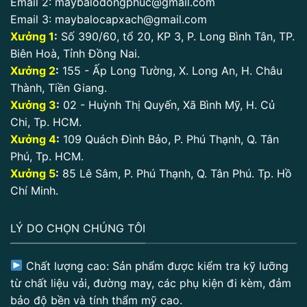
Email 2:
maybalodongphuc@gmail.com
Email 3:
maybalocapxach@gmail.com
Xưởng 1
:
Số 390/60, tổ 20, KP 3, P. Long Bình Tân, TP.
Biên Hoà, Tỉnh Đồng Nai.
Xưởng 2
:
155 - Ấp Long Tường, X. Long An, H. Châu
Thành, Tiền Giang.
Xưởng 3
:
02 - Huỳnh Thị Quyến, Xã Bình Mỹ, H. Củ
Chi, Tp. HCM.
Xưởng 4
:
109 Quách Đình Bảo, P. Phú Thạnh, Q. Tân
Phú, Tp. HCM.
Xưởng 5
:
85 Lê Sâm, P. Phú Thạnh, Q. Tân Phú. Tp. Hồ
Chí Minh.
LÝ DO CHỌN CHÚNG TÔI
Chất lượng cao: Sản phẩm được kiểm tra kỹ lưỡng
từ chất liệu vải, đường may, các phụ kiện đi kèm, đảm
bảo độ bền và tính thẩm mỹ cao.