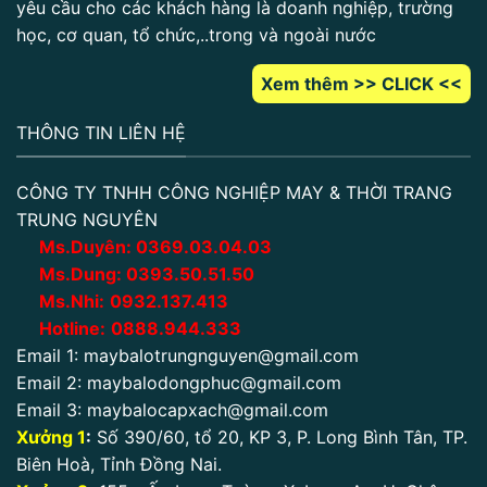
yêu cầu cho các khách hàng là doanh nghiệp, trường
học, cơ quan, tổ chức,..trong và ngoài nước
Xem thêm >> CLICK <<
THÔNG TIN LIÊN HỆ
CÔNG TY TNHH CÔNG NGHIỆP MAY & THỜI TRANG
TRUNG NGUYÊN
Ms.Duyên:
0
369.03.04.03
Ms.Dung:
0393.50.51.50
Ms.Nhi:
0932.137.413
Hotline:
0888.944.333
Email 1:
maybalotrungnguyen@gmail.com
Email 2:
maybalodongphuc@gmail.com
Email 3:
maybalocapxach@gmail.com
Xưởng 1
:
Số 390/60, tổ 20, KP 3, P. Long Bình Tân, TP.
Biên Hoà, Tỉnh Đồng Nai.