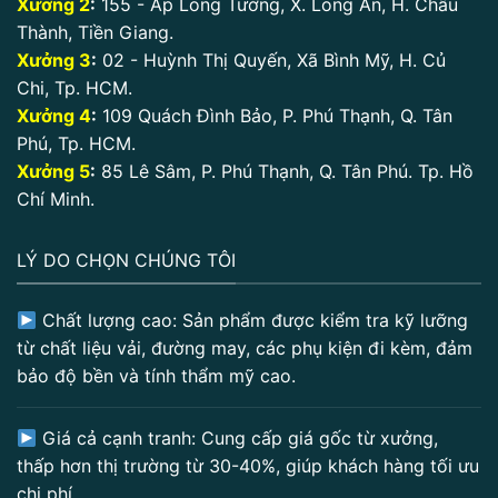
Xưởng 2
:
155 - Ấp Long Tường, X. Long An, H. Châu
Thành, Tiền Giang.
Xưởng 3
:
02 - Huỳnh Thị Quyến, Xã Bình Mỹ, H. Củ
Chi, Tp. HCM.
Xưởng 4
:
109 Quách Đình Bảo, P. Phú Thạnh, Q. Tân
Phú, Tp. HCM.
Xưởng 5
:
85 Lê Sâm, P. Phú Thạnh, Q. Tân Phú. Tp. Hồ
Chí Minh.
LÝ DO CHỌN CHÚNG TÔI
Chất lượng cao: Sản phẩm được kiểm tra kỹ lưỡng
từ chất liệu vải, đường may, các phụ kiện đi kèm, đảm
bảo độ bền và tính thẩm mỹ cao.
Giá cả cạnh tranh: Cung cấp giá gốc từ xưởng,
thấp hơn thị trường từ 30-40%, giúp khách hàng tối ưu
chi phí.