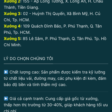
Xưởng 2
:
155 - Ấp Long Tường, X. Long An, H. Châu
Thành, Tiền Giang.
Xưởng 3
:
02 - Huỳnh Thị Quyến, Xã Bình Mỹ, H. Củ
Chi, Tp. HCM.
Xưởng 4
:
109 Quách Đình Bảo, P. Phú Thạnh, Q. Tân
Phú, Tp. HCM.
Xưởng 5
:
85 Lê Sâm, P. Phú Thạnh, Q. Tân Phú. Tp. Hồ
Chí Minh.
LÝ DO CHỌN CHÚNG TÔI
Chất lượng cao: Sản phẩm được kiểm tra kỹ lưỡng
từ chất liệu vải, đường may, các phụ kiện đi kèm, đảm
bảo độ bền và tính thẩm mỹ cao.
Giá cả cạnh tranh: Cung cấp giá gốc từ xưởng,
thấp hơn thị trường từ 30-40%, giúp khách hàng tối ưu
chi phí.