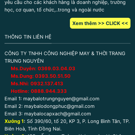
yêu cầu cho các khách hàng là doanh nghiệp, trường
học, cơ quan, tổ chức,..trong và ngoài nước
Xem thêm >> CLICK <<
THÔNG TIN LIÊN HỆ
CÔNG TY TNHH CÔNG NGHIỆP MAY & THỜI TRANG
TRUNG NGUYÊN
Ms.Duyên:
0
369.03.04.03
Ms.Dung:
0393.50.51.50
Ms.Nhi:
0932.137.413
Hotline:
0888.944.333
Email 1:
maybalotrungnguyen@gmail.com
Email 2:
maybalodongphuc@gmail.com
Email 3:
maybalocapxach@gmail.com
Xưởng 1
:
Số 390/60, tổ 20, KP 3, P. Long Bình Tân, TP.
Biên Hoà, Tỉnh Đồng Nai.