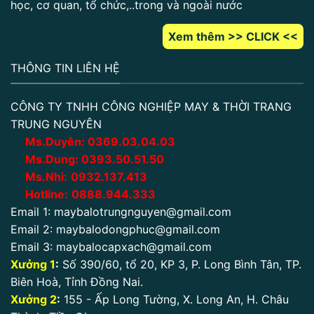
học, cơ quan, tổ chức,..trong và ngoài nước
Xem thêm >> CLICK <<
THÔNG TIN LIÊN HỆ
CÔNG TY TNHH CÔNG NGHIỆP MAY & THỜI TRANG
TRUNG NGUYÊN
Ms.Duyên:
0
369.03.04.03
Ms.Dung:
0393.50.51.50
Ms.Nhi:
0932.137.413
Hotline:
0888.944.333
Email 1:
maybalotrungnguyen@gmail.com
Email 2:
maybalodongphuc@gmail.com
Email 3:
maybalocapxach@gmail.com
Xưởng 1
:
Số 390/60, tổ 20, KP 3, P. Long Bình Tân, TP.
Biên Hoà, Tỉnh Đồng Nai.
Xưởng 2
:
155 - Ấp Long Tường, X. Long An, H. Châu