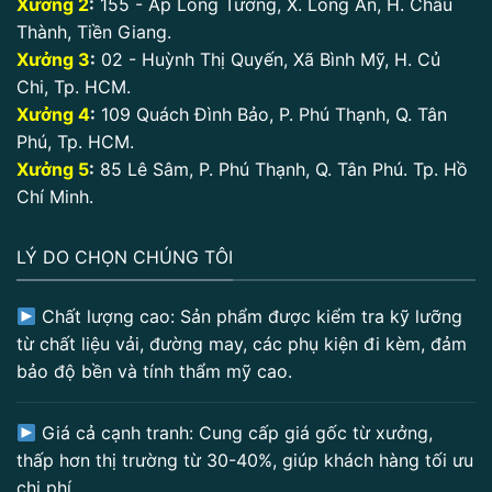
Xưởng 2
:
155 - Ấp Long Tường, X. Long An, H. Châu
Thành, Tiền Giang.
Xưởng 3
:
02 - Huỳnh Thị Quyến, Xã Bình Mỹ, H. Củ
Chi, Tp. HCM.
Xưởng 4
:
109 Quách Đình Bảo, P. Phú Thạnh, Q. Tân
Phú, Tp. HCM.
Xưởng 5
:
85 Lê Sâm, P. Phú Thạnh, Q. Tân Phú. Tp. Hồ
Chí Minh.
LÝ DO CHỌN CHÚNG TÔI
Chất lượng cao: Sản phẩm được kiểm tra kỹ lưỡng
từ chất liệu vải, đường may, các phụ kiện đi kèm, đảm
bảo độ bền và tính thẩm mỹ cao.
Giá cả cạnh tranh: Cung cấp giá gốc từ xưởng,
thấp hơn thị trường từ 30-40%, giúp khách hàng tối ưu
chi phí.