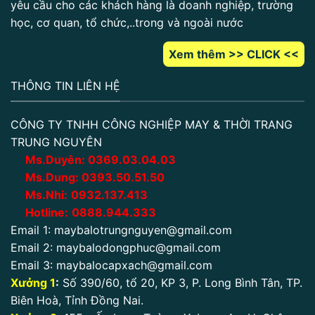
yêu cầu cho các khách hàng là doanh nghiệp, trường
học, cơ quan, tổ chức,..trong và ngoài nước
Xem thêm >> CLICK <<
THÔNG TIN LIÊN HỆ
CÔNG TY TNHH CÔNG NGHIỆP MAY & THỜI TRANG
TRUNG NGUYÊN
Ms.Duyên:
0
369.03.04.03
Ms.Dung:
0393.50.51.50
Ms.Nhi:
0932.137.413
Hotline:
0888.944.333
Email 1:
maybalotrungnguyen@gmail.com
Email 2:
maybalodongphuc@gmail.com
Email 3:
maybalocapxach@gmail.com
Xưởng 1
:
Số 390/60, tổ 20, KP 3, P. Long Bình Tân, TP.
Biên Hoà, Tỉnh Đồng Nai.