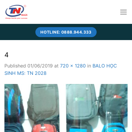
Skip
to
content
HOTLINE: 0888.944.333
4
Published
01/06/2019
at
720 × 1280
in
BALO HỌC
SINH MS: TN 2028