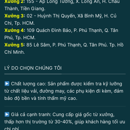
Xưởng 2
:
155 - Ấp Long Tường, X. Long An, H. Châu
Thành, Tiền Giang.
Xưởng 3
:
02 - Huỳnh Thị Quyến, Xã Bình Mỹ, H. Củ
Chi, Tp. HCM.
Xưởng 4
:
109 Quách Đình Bảo, P. Phú Thạnh, Q. Tân
Phú, Tp. HCM.
Xưởng 5
:
85 Lê Sâm, P. Phú Thạnh, Q. Tân Phú. Tp. Hồ
Chí Minh.
LÝ DO CHỌN CHÚNG TÔI
Chất lượng cao: Sản phẩm được kiểm tra kỹ lưỡng
từ chất liệu vải, đường may, các phụ kiện đi kèm, đảm
bảo độ bền và tính thẩm mỹ cao.
Giá cả cạnh tranh: Cung cấp giá gốc từ xưởng,
thấp hơn thị trường từ 30-40%, giúp khách hàng tối ưu
chi phí.