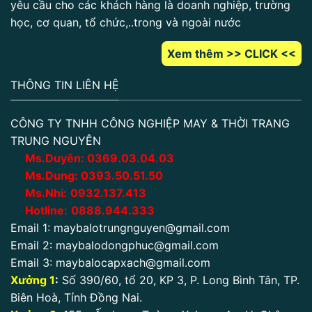
yêu cầu cho các khách hàng là doanh nghiệp, trường
học, cơ quan, tổ chức,..trong và ngoài nước
Xem thêm >> CLICK <<
THÔNG TIN LIÊN HỆ
CÔNG TY TNHH CÔNG NGHIỆP MAY & THỜI TRANG
TRUNG NGUYÊN
Ms.Duyên:
0
369.03.04.03
Ms.Dung:
0393.50.51.50
Ms.Nhi:
0932.137.413
Hotline:
0888.944.333
Email 1:
maybalotrungnguyen@gmail.com
Email 2:
maybalodongphuc@gmail.com
Email 3:
maybalocapxach@gmail.com
Xưởng 1
:
Số 390/60, tổ 20, KP 3, P. Long Bình Tân, TP.
Biên Hoà, Tỉnh Đồng Nai.