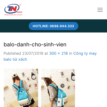
Skip
to
content
HOTLINE: 0888.944.333
balo-danh-cho-sinh-vien
Published
23/07/2019
at
300 × 218
in
Công ty may
balo túi xách