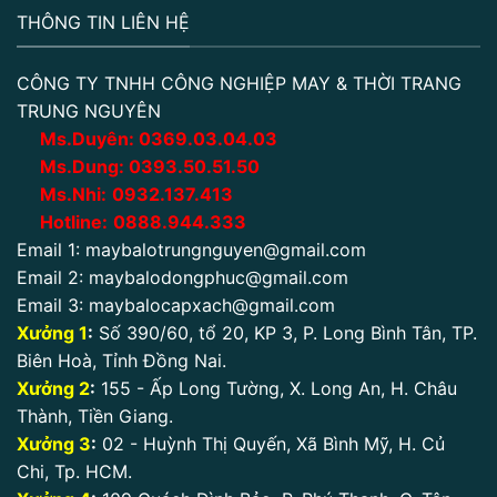
THÔNG TIN LIÊN HỆ
CÔNG TY TNHH CÔNG NGHIỆP MAY & THỜI TRANG
TRUNG NGUYÊN
Ms.Duyên:
0
369.03.04.03
Ms.Dung:
0393.50.51.50
Ms.Nhi:
0932.137.413
Hotline:
0888.944.333
Email 1:
maybalotrungnguyen@gmail.com
Email 2:
maybalodongphuc@gmail.com
Email 3:
maybalocapxach@gmail.com
Xưởng 1
:
Số 390/60, tổ 20, KP 3, P. Long Bình Tân, TP.
Biên Hoà, Tỉnh Đồng Nai.
Xưởng 2
:
155 - Ấp Long Tường, X. Long An, H. Châu
Thành, Tiền Giang.
Xưởng 3
:
02 - Huỳnh Thị Quyến, Xã Bình Mỹ, H. Củ
Chi, Tp. HCM.