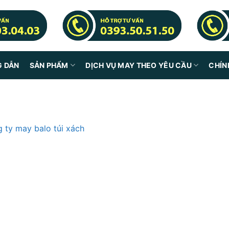
G DẪN
SẢN PHẨM
DỊCH VỤ MAY THEO YÊU CẦU
CHÍN
 ty may balo túi xách