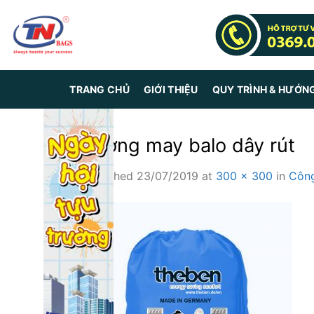
Skip
to
content
TRANG CHỦ
GIỚI THIỆU
QUY TRÌNH & HƯỚN
Xưởng may balo dây rút
Published
23/07/2019
at
300 × 300
in
Công