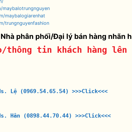
m/
m/maybalotrungnguyen
om/maybalogiarenhat
m/trungnguyenfashion
 Nhà phân phối/Đại lý bán hàng nhãn 
o/thông tin khách hàng lên 
Ms. Lệ (0969.54.65.54)
>>>Click<<<
Ms. Hân (0898.44.70.44)
>>>Click<<<