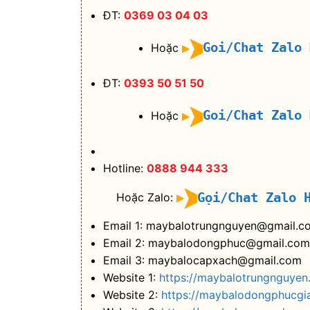
ĐT:
0369 03 04 03
Goi/Chat Zalo
Hoặc
ĐT:
0393 50 51 50
Goi/Chat Zalo
Hoặc
Hotline:
0888 944 333
Gọi/Chat Zalo 
Hoặc Zalo:
Email 1: maybalotrungnguyen@gmail.c
Email 2: maybalodongphuc@gmail.com
Email 3: maybalocapxach@gmail.com
Website 1:
https://maybalotrungnguyen
Website 2:
https://maybalodongphucgi