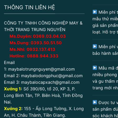
THÔNG TIN LIÊN HỆ
Miễn phí t
mẫu thử miễ
CÔNG TY TNHH CÔNG NGHIỆP MAY &
giá sản phẩm
THỜI TRANG TRUNG NGUYÊN
loạt. Hỗ trợ 
Ms.Duyên:
0
369.03.04.03
Ms.Dung:
0393.50.51.50
Miễn phí 
Ms.Nhi:
0932.137.413
bảo hành sả
Hotline:
0888.944.333
Email
Mẫu mã đ
1:
maybalotrungnguyen@gmail.com
nhiều phong
Email 2:
maybalodongphuc@gmail.com
và gu thẩm 
Email 3:
maybalocapxach@gmail.com
trang mới nh
Xưởng 1
:
Số 390/60, tổ 20, KP 3, P.
Long Bình Tân, TP. Biên Hoà, Tỉnh Đồng
Nai.
Được tư v
Xưởng 2
:
155 - Ấp Long Tường, X. Long
sản phẩm đú
An, H. Châu Thành, Tiền Giang.
sóc khách h