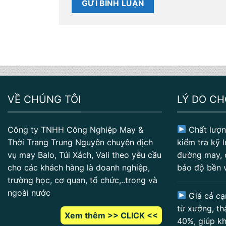
VỀ CHÚNG TÔI
LÝ DO C
Công ty TNHH Công Nghiệp May &
Chất lượn
Thời Trang Trung Nguyên chuyên dịch
kiểm tra kỹ l
vụ may Balo, Túi Xách, Vali theo yêu cầu
đường may, 
cho các khách hàng là doanh nghiệp,
bảo độ bền 
trường học, cơ quan, tổ chức,..trong và
ngoài nước
Giá cả cạ
từ xưởng, th
Xem thêm >> CLICK <<
40%, giúp kh