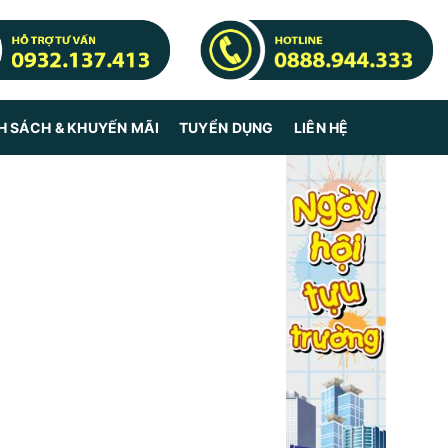
H SÁCH & KHUYẾN MÃI
TUYỂN DỤNG
LIÊN HỆ