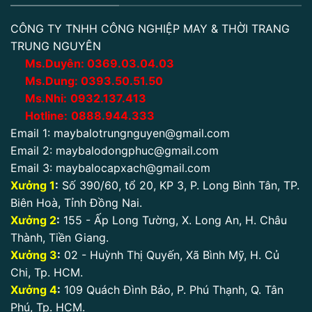
CÔNG TY TNHH CÔNG NGHIỆP MAY & THỜI TRANG
TRUNG NGUYÊN
Ms.Duyên:
0
369.03.04.03
Ms.Dung:
0393.50.51.50
Ms.Nhi:
0932.137.413
Hotline:
0888.944.333
Email 1:
maybalotrungnguyen@gmail.com
Email 2:
maybalodongphuc@gmail.com
Email 3:
maybalocapxach@gmail.com
Xưởng 1
:
Số 390/60, tổ 20, KP 3, P. Long Bình Tân, TP.
Biên Hoà, Tỉnh Đồng Nai.
Xưởng 2
:
155 - Ấp Long Tường, X. Long An, H. Châu
Thành, Tiền Giang.
Xưởng 3
:
02 - Huỳnh Thị Quyến, Xã Bình Mỹ, H. Củ
Chi, Tp. HCM.
Xưởng 4
:
109 Quách Đình Bảo, P. Phú Thạnh, Q. Tân
Phú, Tp. HCM.