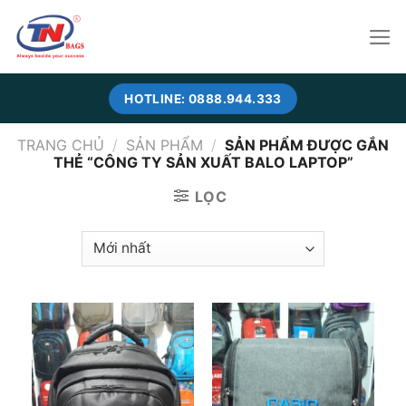
Skip
to
content
HOTLINE: 0888.944.333
TRANG CHỦ
/
SẢN PHẨM
/
SẢN PHẨM ĐƯỢC GẮN
THẺ “CÔNG TY SẢN XUẤT BALO LAPTOP”
LỌC